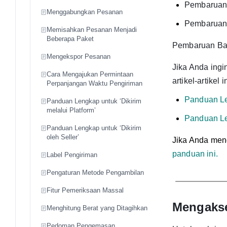
Pembaruan 
Menggabungkan Pesanan
Pembaruan B
Memisahkan Pesanan Menjadi
Beberapa Paket
Pembaruan Bar
Mengekspor Pesanan
Jika Anda ing
Cara Mengajukan Permintaan
artikel-artikel in
Perpanjangan Waktu Pengiriman
Panduan Len
Panduan Lengkap untuk ‘Dikirim
melalui Platform’
Panduan Le
Panduan Lengkap untuk ‘Dikirim
oleh Seller’
Jika Anda men
panduan ini.
Label Pengiriman
Pengaturan Metode Pengambilan
Fitur Pemeriksaan Massal
Mengakse
Menghitung Berat yang Ditagihkan
Pedoman Pengemasan