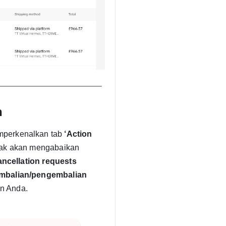
n
mperkenalkan tab
‘Action
dak akan mengabaikan
ancellation requests
embalian/pengembalian
n Anda.