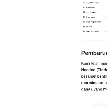
Pembarua
Kami telah me
Needed (Tinda
pesanan penti
(permintaan 
dana)
, yang 