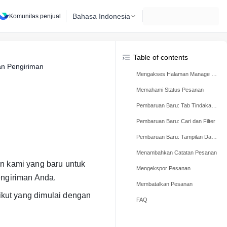
Bahasa Indonesia
Komunitas penjual
Table of contents
an Pengiriman
Mengakses Halaman Manage Orders (Kelola Pesanan)
Memahami Status Pesanan
Pembaruan Baru: Tab Tindakan yang Diperlukan
Pembaruan Baru: Cari dan Filter
Pembaruan Baru: Tampilan Daftar dan Tampilan Kartu
Menambahkan Catatan Pesanan
n kami yang baru untuk
Mengekspor Pesanan
giriman Anda.
Membatalkan Pesanan
ikut yang dimulai dengan
FAQ