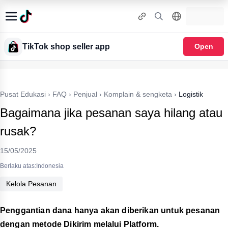
TikTok shop seller app
Open
Pusat Edukasi
›
FAQ
›
Penjual
›
Komplain & sengketa
›
Logistik
Bagaimana jika pesanan saya hilang atau
rusak?
15/05/2025
Berlaku atas:Indonesia
Kelola Pesanan
Penggantian dana hanya akan diberikan untuk pesanan
dengan metode Dikirim melalui Platform.