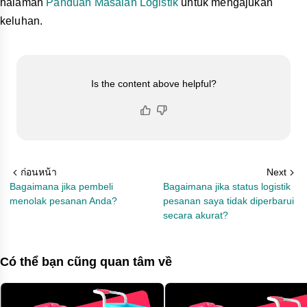
halaman
Panduan Masalah Logistik
untuk mengajukan
keluhan.
Is the content above helpful?
ก่อนหน้า
Next
Bagaimana jika pembeli
Bagaimana jika status logistik
menolak pesanan Anda?
pesanan saya tidak diperbarui
secara akurat?
Có thể bạn cũng quan tâm về