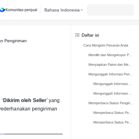
Bahasa Indonesia
Komunitas penjual
Daftar isi
an Pengiriman
Cara Mengirim Pesanan Anda
Memilih dan Mengekspor Pesanan Anda
Menyiapkan Paket dan Mengirimkan Pesanan
Mengunggah Informasi Pengiriman
Mengunggah Informasi Pengiriman dalam Jumlah Besar
Mengunggah Informasi Pengiriman Satu Per Satu
 ‘
Dikirim oleh Seller
’ yang
Memperbarui Status Pengiriman
nyederhanakan pengiriman
Memperbarui Status Pengiriman dalam Jumlah Besar
Memperbarui Status Pengiriman Satu per Satu