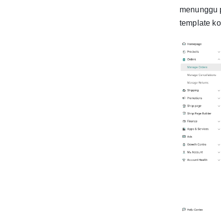
menunggu p
template k