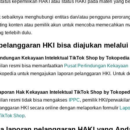
tatus kepemilikan HAKI atau status HAKI pada materi yang be
sebaiknya menghubungi entitas dan/atau pengguna peroran
ing konten atau pemilik akun untuk mencoba memecahkan m
g terlebih dulu.
elanggaran HKI bisa diajukan melalui 
indungan Kekayaan Intelektual TikTok Shop by Tokopedia
ilan resmi bisa memanfaatkan
Pusat Perlindungan Kekayaan I
kopedia untuk mengajukan laporan pelanggaran HKI. Untuk d
aporan Hak Kekayaan Intelektual TikTok Shop by Tokoped
ilan resmi tidak bisa mengakses
IPPC
, pemilik HKI/perwakil
langgaran HKI secara online dengan melaporkan formulir
Lapo
 TikTok Shop
.
ika laporan pelanggaran HAKI yang And