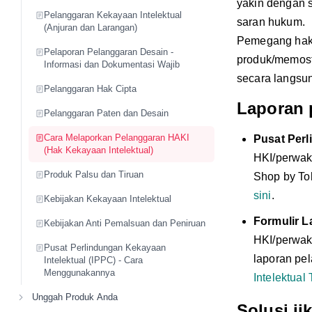
yakin dengan s
Pelanggaran Kekayaan Intelektual
saran hukum.
(Anjuran dan Larangan)
Pemegang hak 
Pelaporan Pelanggaran Desain -
produk/memost
Informasi dan Dokumentasi Wajib
secara langsun
Pelanggaran Hak Cipta
Laporan p
Pelanggaran Paten dan Desain
Cara Melaporkan Pelanggaran HAKI
Pusat Perl
(Hak Kekayaan Intelektual)
HKI/perwak
Produk Palsu dan Tiruan
Shop by To
sini
.
Kebijakan Kekayaan Intelektual
Formulir L
Kebijakan Anti Pemalsuan dan Peniruan
HKI/perwak
Pusat Perlindungan Kekayaan
laporan pe
Intelektual (IPPC) - Cara
Menggunakannya
Intelektual
Unggah Produk Anda
Solusi j