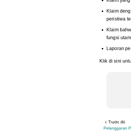
Klaim yang
Klaim denga
peristiwa te
Klaim bahw
fungsi utam
Laporan pe
Klik di sini u
Trước đó
Pelanggaran P