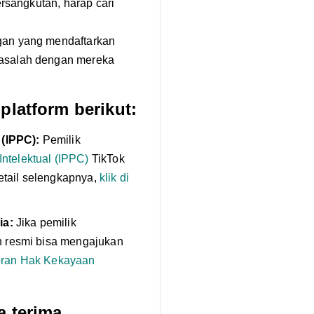
rsangkutan, harap cari
gan yang mendaftarkan
asalah dengan mereka
platform berikut:
 (IPPC):
Pemilik
ntelektual (IPPC)
TikTok
etail selengkapnya,
klik di
ia:
Jika pemilik
an resmi bisa mengajukan
ran Hak Kekayaan
a terima