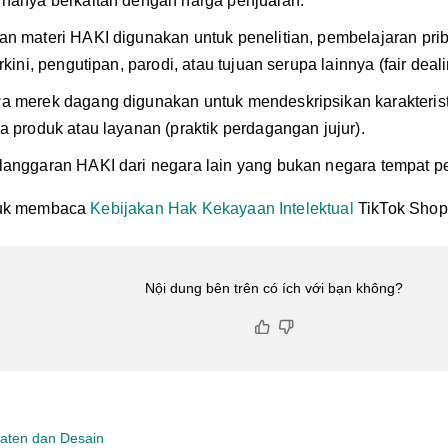
 hanya berkaitan dengan harga penjualan.
n materi HAKI digunakan untuk penelitian, pembelajaran priba
rkini, pengutipan, parodi, atau tujuan serupa lainnya (fair deali
a merek dagang digunakan untuk mendeskripsikan karakterist
a produk atau layanan (praktik perdagangan jujur).
langgaran HAKI dari negara lain yang bukan negara tempat p
ntuk membaca
Kebijakan Hak Kekayaan Intelektual
TikTok Shop
Nội dung bên trên có ích với bạn không?
aten dan Desain