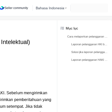
Bahasa Indonesia
Seller community
Mục lục
Cara melaporkan pelanggaran atas HAKI
ntelektual)
Laporan pelanggaran HKI bisa diajukan melalui platform berikut:
Solusi jika laporan pelanggaran HAKI yang Anda terima merupakan kesalahan
Laporan pelanggaran HAKI yang dapat ditolak
AKI. Sebelum mengirimkan
girimkan pemberitahuan yang
um setempat. Jika tidak