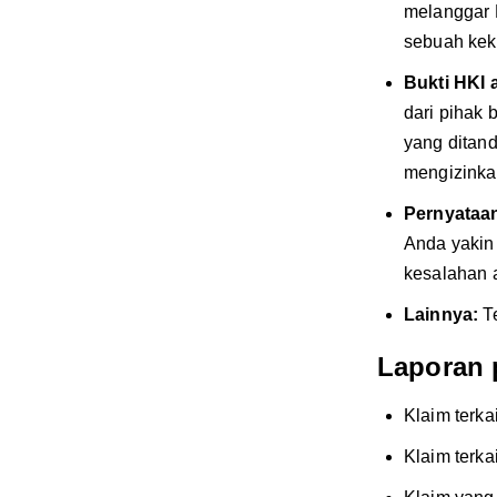
melanggar 
sebuah keke
Bukti HKI 
dari pihak
yang ditan
mengizinka
Pernyataan
Anda yakin
kesalahan a
Lainnya:
T
Laporan 
Klaim terka
Klaim terka