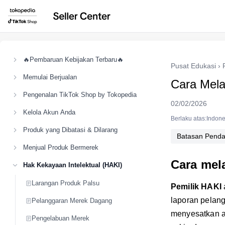
🔥Pembaruan Kebijakan Terbaru🔥
Pusat Edukasi
›
Memulai Berjualan
Cara Mela
Pengenalan TikTok Shop by Tokopedia
02/02/2026
Kelola Akun Anda
Berlaku atas:Indone
Produk yang Dibatasi & Dilarang
Batasan Penda
Menjual Produk Bermerek
Cara mel
Hak Kekayaan Intelektual (HAKI)
Larangan Produk Palsu
Pemilik HAKI
laporan pelan
Pelanggaran Merek Dagang
menyesatkan at
Pengelabuan Merek