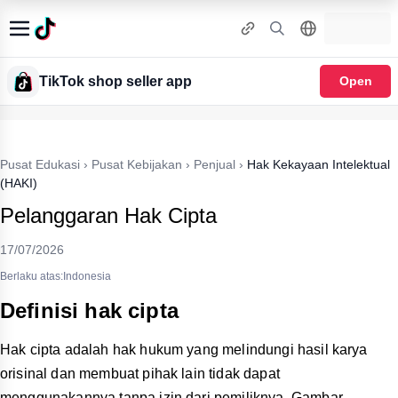
TikTok shop seller app
Open
Pusat Edukasi
›
Pusat Kebijakan
›
Penjual
›
Hak Kekayaan Intelektual
(HAKI)
Pelanggaran Hak Cipta
17/07/2026
Berlaku atas:Indonesia
Definisi hak cipta
Hak cipta adalah hak hukum yang melindungi hasil karya
orisinal dan membuat pihak lain tidak dapat
menggunakannya tanpa izin dari pemiliknya. Gambar,