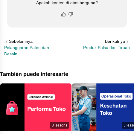
Apakah konten di atas berguna?
Sebelumnya
Berikutnya
Pelanggaran Paten dan
Produk Palsu dan Tiruan
Desain
También puede interesarte
3
lessons
3
less